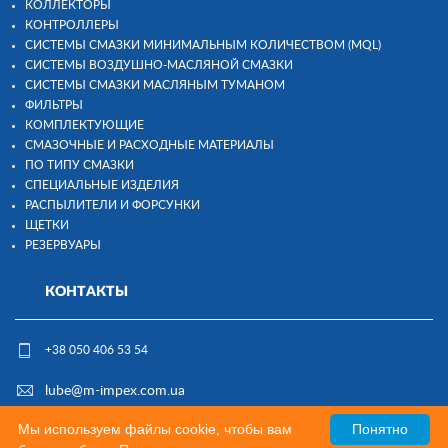
КОЛЛЕКТОРЫ
КОНТРОЛЛЕРЫ
СИСТЕМЫ СМАЗКИ МИНИМАЛЬНЫМ КОЛИЧЕСТВОМ (MQL)
СИСТЕМЫ ВОЗДУШНО-МАСЛЯНОЙ СМАЗКИ
СИСТЕМЫ СМАЗКИ МАСЛЯНЫМ ТУМАНОМ
ФИЛЬТРЫ
КОМПЛЕКТУЮЩИЕ
СМАЗОЧНЫЕ И РАСХОДНЫЕ МАТЕРИАЛЫ
ПО ТИПУ СМАЗКИ
СПЕЦИАЛЬНЫЕ ИЗДЕЛИЯ
РАСПЫЛИТЕЛИ И ФОРСУНКИ
ЩЕТКИ
РЕЗЕРВУАРЫ
КОНТАКТЫ
+38 050 406 53 54
lube@m-impex.com.ua
Мы используем файлы cookie, чтобы вам
Понятно
Разработка и поддержка: