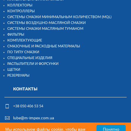
КОЛЛЕКТОРЫ
КОНТРОЛЛЕРЫ
СИСТЕМЫ СМАЗКИ МИНИМАЛЬНЫМ КОЛИЧЕСТВОМ (MQL)
СИСТЕМЫ ВОЗДУШНО-МАСЛЯНОЙ СМАЗКИ
СИСТЕМЫ СМАЗКИ МАСЛЯНЫМ ТУМАНОМ
ФИЛЬТРЫ
КОМПЛЕКТУЮЩИЕ
СМАЗОЧНЫЕ И РАСХОДНЫЕ МАТЕРИАЛЫ
ПО ТИПУ СМАЗКИ
СПЕЦИАЛЬНЫЕ ИЗДЕЛИЯ
РАСПЫЛИТЕЛИ И ФОРСУНКИ
ЩЕТКИ
РЕЗЕРВУАРЫ
КОНТАКТЫ
+38 050 406 53 54
lube@m-impex.com.ua
Мы используем файлы cookie, чтобы вам
Понятно
Разработка и поддержка: